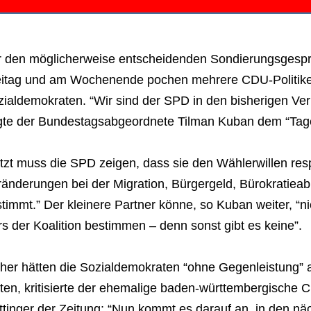
r den möglicherweise entscheidenden Sondierungsgesp
eitag und am Wochenende pochen mehrere CDU-Politike
zialdemokraten. “Wir sind der SPD in den bisherigen 
gte der Bundestagsabgeordnete Tilman Kuban dem “Tage
tzt muss die SPD zeigen, dass sie den Wählerwillen res
ränderungen bei der Migration, Bürgergeld, Bürokratiea
timmt.” Der kleinere Partner könne, so Kuban weiter, “n
s der Koalition bestimmen – denn sonst gibt es keine”.
sher hätten die Sozialdemokraten “ohne Gegenleistung” 
ten, kritisierte der ehemalige baden-württembergische 
ttinger der Zeitung: “Nun kommt es darauf an, in den n