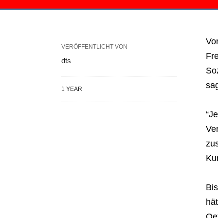
Vo
VERÖFFENTLICHT VON
Fr
dts
So
sa
1 YEAR
“Je
Ve
zus
Kur
Bi
hät
Oe