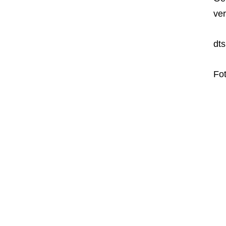
ve
dt
Fot