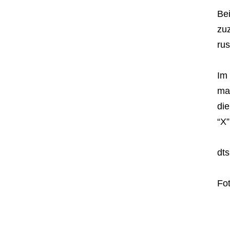
Bei
zu
rus
Im
ma
die
“X”
dt
Fo