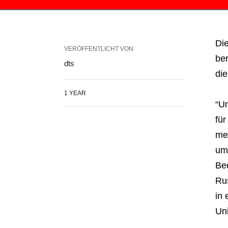
Di
VERÖFFENTLICHT VON
be
dts
die
1 YEAR
“U
für
me
um
Bed
Ru
in 
Uni