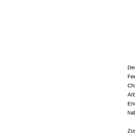
De
Fe
Ch
Arb
Er
ha
Zus