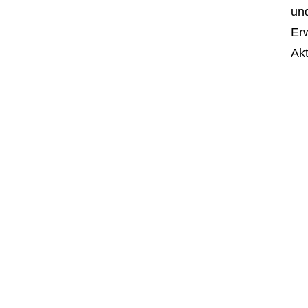
un
Er
Akt