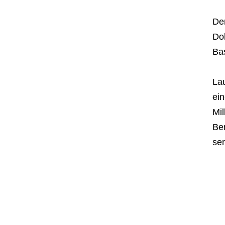
De
Dol
Ba
La
ei
Mil
Ber
se