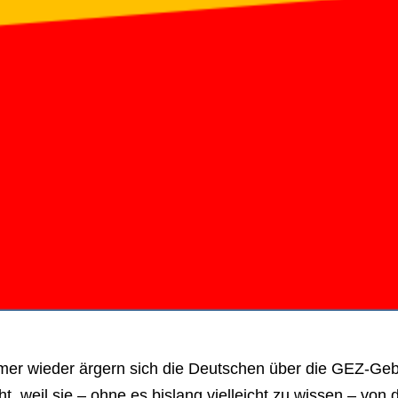
mer wieder ärgern sich die Deutschen über die GEZ-Geb
ht, weil sie – ohne es bislang vielleicht zu wissen – vo