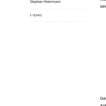
Stephan Heiermann
sin
3 YEARS
Gen
An