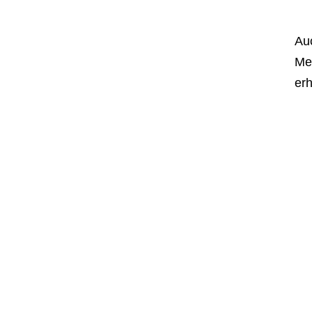
Auc
Me
er