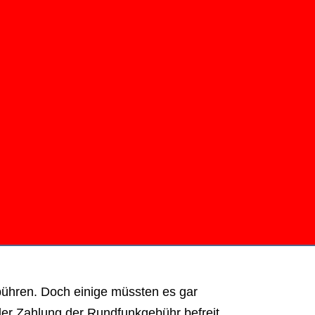
ühren. Doch einige müssten es gar
n der Zahlung der Rundfunkgebühr befreit