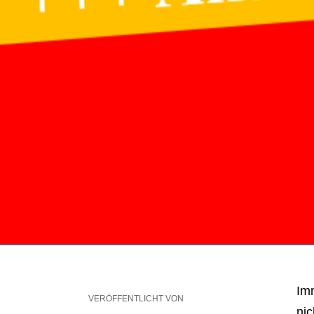
Im
VERÖFFENTLICHT VON
nic