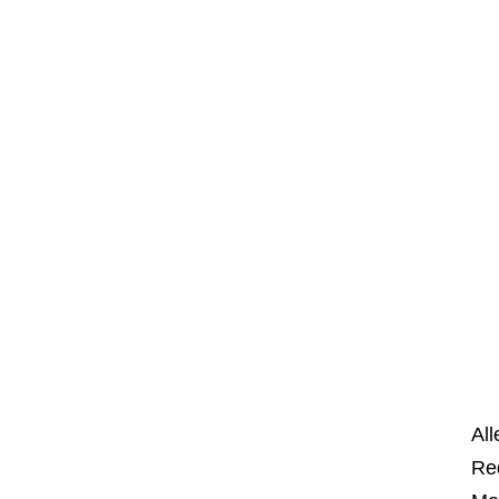
All
Re