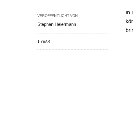
In 
VERÖFFENTLICHT VON
kö
Stephan Heiermann
br
1 YEAR