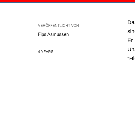
Das
VERÖFFENTLICHT VON
sin
Fips Asmussen
Er 
Uns
4 YEARS
“Hi