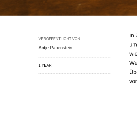
In 
VERÖFFENTLICHT VON
um
Antje Papenstein
wi
Wel
1 YEAR
Üb
vo