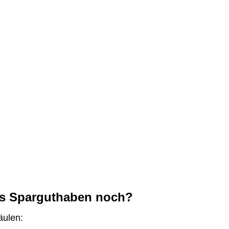
das Sparguthaben noch?
äulen: