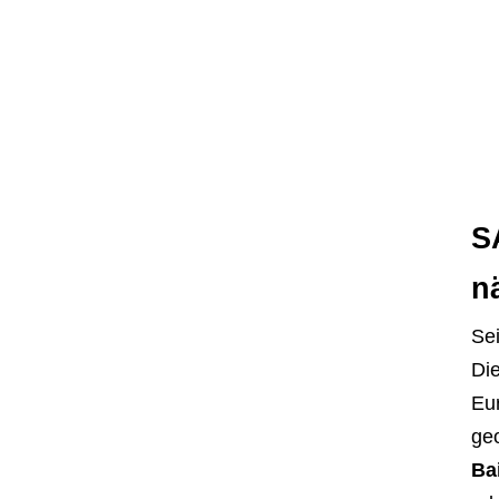
S
n
Sei
Die
Eu
ge
Ba