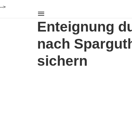
-->
Enteignung dur
nach Sparguth
sichern