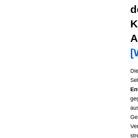
d
K
A
[
Die
Sel
En
ge
au
Ge
Ve
st