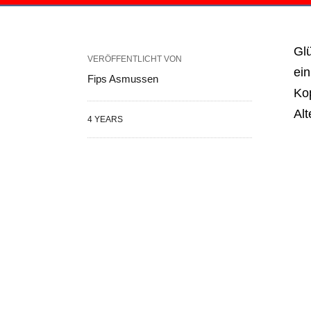
Glü
VERÖFFENTLICHT VON
ei
Fips Asmussen
Kop
Alt
4 YEARS