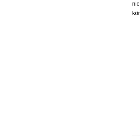
nic
kö