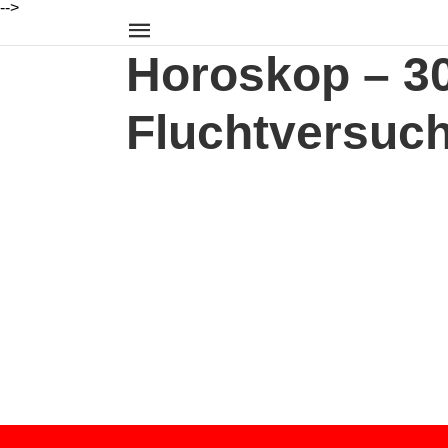
-->
Horoskop – 30
Fluchtversuc