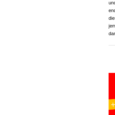
und
end
die
jem
da