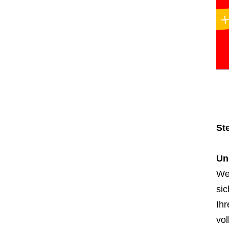
St
Un
Wel
sic
Ihr
vol