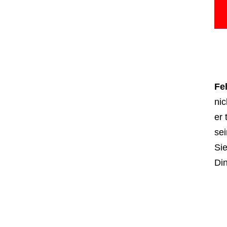
Feh
nic
er 
sei
Sie
Din