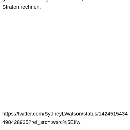
Strafen rechnen.
https://twitter.com/SydneyLWatson/status/1424515434
498428935?ref_src=twsrc%5Etfw