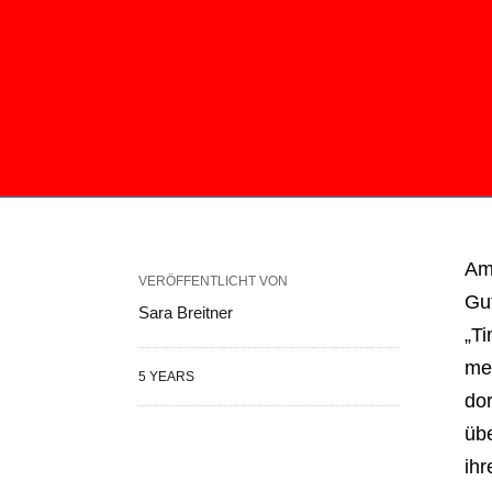
Am 
VERÖFFENTLICHT VON
Gu
Sara Breitner
„Ti
mei
5 YEARS
dor
übe
ihr