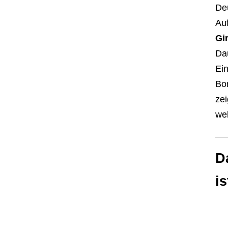
Deu
Auf
Gi
Dau
Ein
Bo
zei
we
D
i