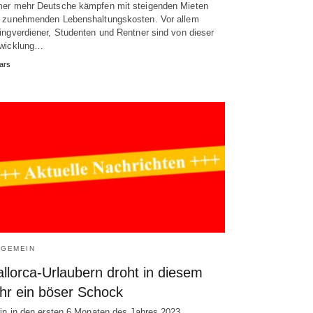
er mehr Deutsche kämpfen mit steigenden Mieten
 zunehmenden Lebenshaltungskosten. Vor allem
ingverdiener, Studenten und Rentner sind von dieser
wicklung…
ars
LGEMEIN
llorca-Urlaubern droht in diesem
hr ein böser Schock
ein in den ersten 6 Monaten des Jahres 2023