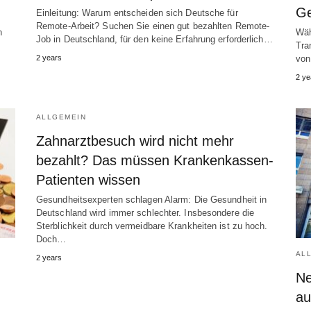
Ge
Einleitung: Warum entscheiden sich Deutsche für
Remote-Arbeit? Suchen Sie einen gut bezahlten Remote-
n
Wäh
Job in Deutschland, für den keine Erfahrung erforderlich…
Tra
2 years
von
2 ye
ALLGEMEIN
Zahnarztbesuch wird nicht mehr
bezahlt? Das müssen Krankenkassen-
Patienten wissen
Gesundheitsexperten schlagen Alarm: Die Gesundheit in
Deutschland wird immer schlechter. Insbesondere die
Sterblichkeit durch vermeidbare Krankheiten ist zu hoch.
Doch…
AL
2 years
Ne
au