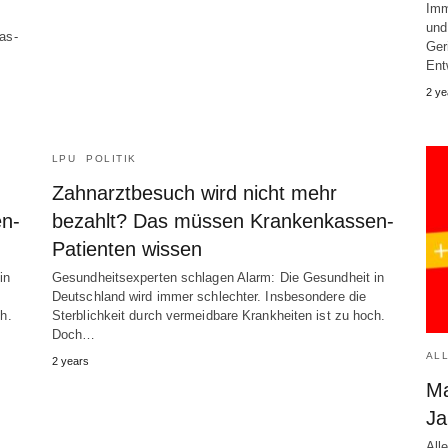
Imm
und
as-
Ger
Ent
2 ye
LPU
POLITIK
Zahnarztbesuch wird nicht mehr
n-
bezahlt? Das müssen Krankenkassen-
Patienten wissen
in
Gesundheitsexperten schlagen Alarm: Die Gesundheit in
Deutschland wird immer schlechter. Insbesondere die
h.
Sterblichkeit durch vermeidbare Krankheiten ist zu hoch.
Doch…
AL
2 years
Ma
Ja
All