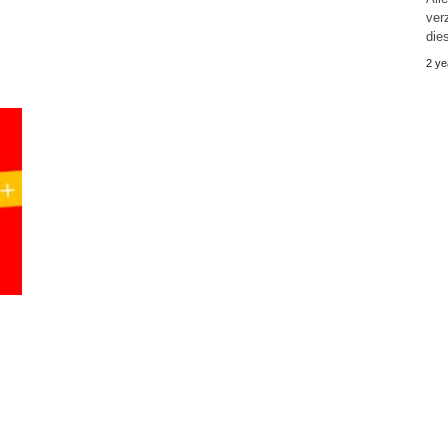
ver
die
2 ye