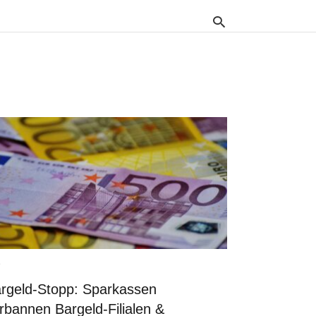
T
yo
s
q
a
hi
en
P
rgeld-Stopp: Sparkassen
rbannen Bargeld-Filialen &