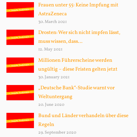
Frauen unter 55: Keine Impfung mit
h
f
AstraZeneca
o
30. March 2021
r
Drosten: Wer sich nicht impfen lässt,
:
muss wissen, dass…
12. May 2021
Millionen Führerscheine werden
ungültig – diese Fristen gelten jetzt
30. January 2021
„Deutsche Bank“-Studie warnt vor
Weltuntergang
20. June 2020
Bund und Länder verhandeln über diese
Regeln
29. September 2020