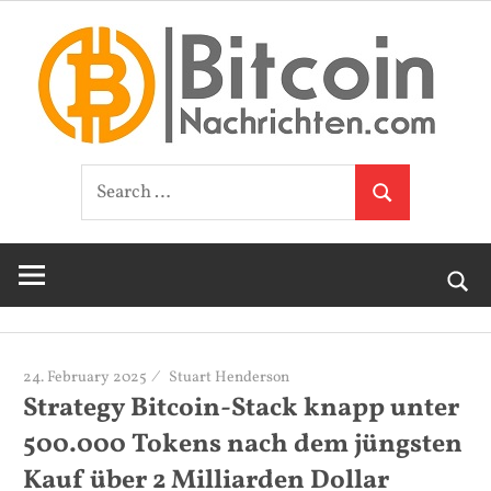
Skip
B
to
content
N
Breaking
Search
News,
Search
for:
Blockchain-
Technologie
und
Krypto-
Währungen
24. February 2025
Stuart Henderson
Strategy Bitcoin-Stack knapp unter
500.000 Tokens nach dem jüngsten
Kauf über 2 Milliarden Dollar