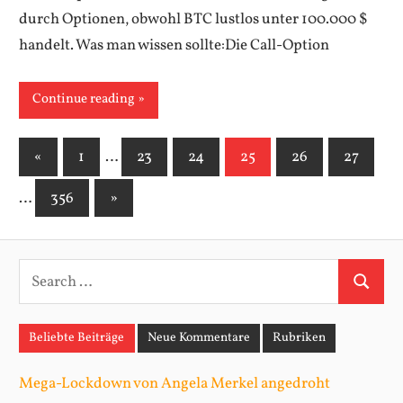
durch Optionen, obwohl BTC lustlos unter 100.000 $
handelt. Was man wissen sollte:Die Call-Option
Continue reading
«
Previous
1
…
23
24
25
26
27
Posts
Posts
…
356
Next
»
pagination
Posts
S
S
e
e
a
Beliebte Beiträge
Neue Kommentare
Rubriken
a
r
r
c
Mega-Lockdown von Angela Merkel angedroht
c
h