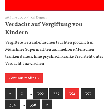
26. June 2020
Kai Degner
Verdacht auf Vergiftung von
Kindern
Vergiftete Getränkeflaschen tauchten plötzlich in
Münchner Supermärkten auf, mehrere Menschen
tranken daraus. Eine psychisch kranke Frau steht unter
Verdacht. Inzwischen
Continue reading
«
Previous
1
…
350
351
352
353
Posts
Posts
354
…
356
Next
»
pagination