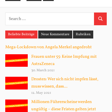
Posts
S
S
e
e
a
Beliebte Beiträge
Neue Kommentare
Rubriken
a
r
r
c
Mega-Lockdown von Angela Merkel angedroht
c
h
Frauen unter 55: Keine Impfung mit
h
f
AstraZeneca
o
30. March 2021
r
Drosten: Wer sich nicht impfen lässt,
:
muss wissen, dass…
12. May 2021
Millionen Führerscheine werden
ungültig – diese Fristen gelten jetzt