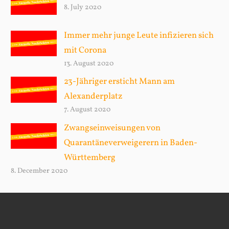
8. July 2020
Immer mehr junge Leute infizieren sich
mit Corona
13. August 2020
23-Jähriger ersticht Mann am
Alexanderplatz
7. August 2020
Zwangseinweisungen von
Quarantäneverweigerern in Baden-
Württemberg
8. December 2020