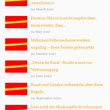
AstraZeneca
o
30. March 2021
r
Drosten: Wer sich nicht impfen lässt,
:
muss wissen, dass…
12. May 2021
Millionen Führerscheine werden
ungültig – diese Fristen gelten jetzt
30. January 2021
„Deutsche Bank“-Studie warnt vor
Weltuntergang
20. June 2020
Bund und Länder verhandeln über diese
Regeln
29. September 2020
Jetzt wird die Maskenpflicht reformiert