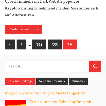
Cyberkriminelle im Dark Web die populäre
Kryptowährung zunehmend meiden. Sie stürzen sich
auf Alternativen
Continue reading
«
Previous
1
…
354
355
356
Posts
Posts
pagination
S
S
e
e
a
Beliebte Beiträge
Neue Kommentare
Rubriken
a
r
r
c
Mega-Lockdown von Angela Merkel angedroht
c
h
Frauen unter 55: Keine Impfung mit
h
f