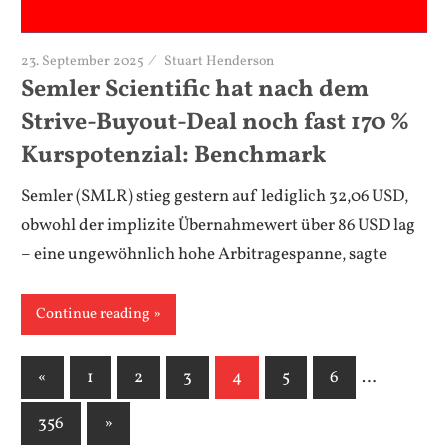
23. September 2025
Stuart Henderson
Semler Scientific hat nach dem
Strive-Buyout-Deal noch fast 170 %
Kurspotenzial: Benchmark
Semler (SMLR) stieg gestern auf lediglich 32,06 USD,
obwohl der implizite Übernahmewert über 86 USD lag
– eine ungewöhnlich hohe Arbitragespanne, sagte
Continue reading
«
Previous
1
2
3
4
5
6
…
Posts
Posts
356
Next
»
pagination