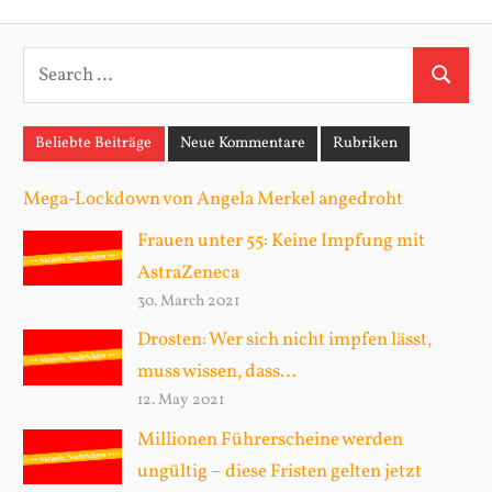
Posts
S
S
e
e
a
Beliebte Beiträge
Neue Kommentare
Rubriken
a
r
r
c
Mega-Lockdown von Angela Merkel angedroht
c
h
Frauen unter 55: Keine Impfung mit
h
f
AstraZeneca
o
30. March 2021
r
Drosten: Wer sich nicht impfen lässt,
:
muss wissen, dass…
12. May 2021
Millionen Führerscheine werden
ungültig – diese Fristen gelten jetzt